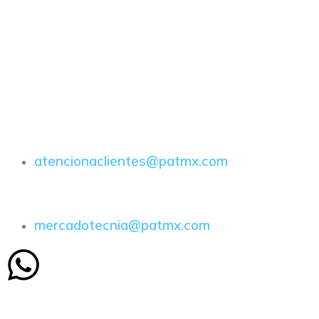
atencionaclientes@patmx.com
mercadotecnia@patmx.com