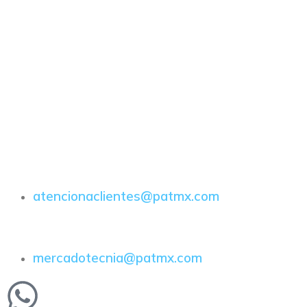
atencionaclientes@patmx.com
mercadotecnia@patmx.com